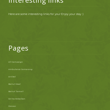
Here are some interesting links for you! Enjoy your stay :)
Pages
All Campaign
Ambulance Semarang
Artikel
Baitul Maal
Baitut Tamwil
Cerita Kebaikan
Donasi