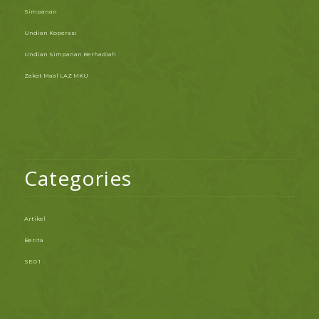
Simpanan
Undian Koperasi
Undian Simpanan Berhadiah
Zakat Maal LAZ MKU
Categories
Artikel
Berita
SEO 1