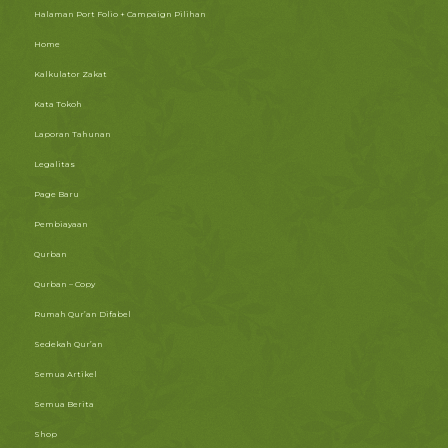
Halaman Port Folio + Campaign Pilihan
Home
Kalkulator Zakat
Kata Tokoh
Laporan Tahunan
Legalitas
Page Baru
Pembiayaan
Qurban
Qurban – Copy
Rumah Qur’an Difabel
Sedekah Qur’an
Semua Artikel
Semua Berita
Shop