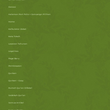
Donasi
Halaman Port Folio + Campaign Pilihan
Home
Kalkulator Zakat
Kata Tokoh
Laporan Tahunan
Legalitas
Page Baru
Pembiayaan
Qurban
Qurban – Copy
Rumah Qur’an Difabel
Sedekah Qur’an
Semua Artikel