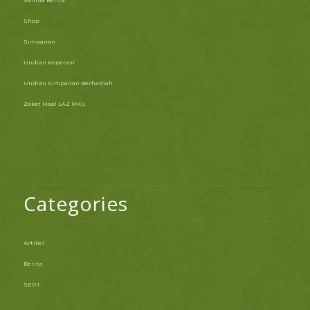
Semua Berita
Shop
Simpanan
Undian Koperasi
Undian Simpanan Berhadiah
Zakat Maal LAZ MKU
Categories
Artikel
Berita
SEO 1