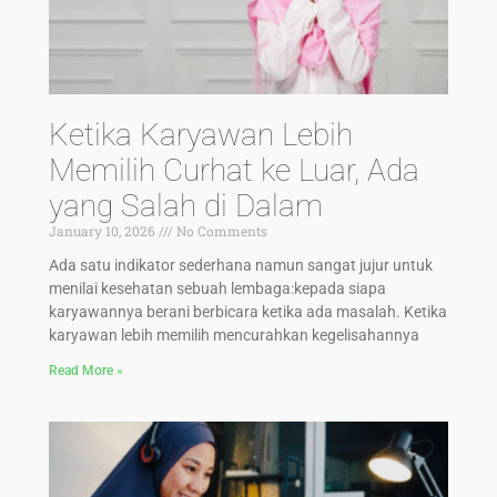
Ketika Karyawan Lebih
Memilih Curhat ke Luar, Ada
yang Salah di Dalam
January 10, 2026
No Comments
Ada satu indikator sederhana namun sangat jujur untuk
menilai kesehatan sebuah lembaga:kepada siapa
karyawannya berani berbicara ketika ada masalah. Ketika
karyawan lebih memilih mencurahkan kegelisahannya
Read More »