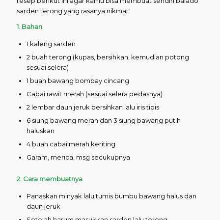
resep berikut ini agar kamu bisa membuat sendiri balado
sarden terong yang rasanya nikmat.
1. Bahan
1 kaleng sarden
2 buah terong (kupas, bersihkan, kemudian potong
sesuai selera)
1 buah bawang bombay cincang
Cabai rawit merah (sesuai selera pedasnya)
2 lembar daun jeruk bersihkan lalu iris tipis
6 siung bawang merah dan 3 siung bawang putih
haluskan
4 buah cabai merah keriting
Garam, merica, msg secukupnya
2. Cara membuatnya
Panaskan minyak lalu tumis bumbu bawang halus dan
daun jeruk
Setelah harum masukkan sarden lalu terong