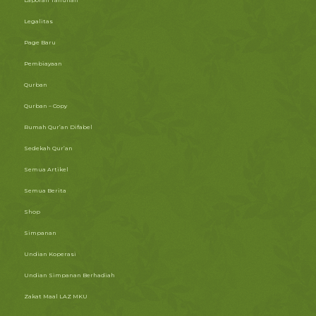
Legalitas
Page Baru
Pembiayaan
Qurban
Qurban – Copy
Rumah Qur’an Difabel
Sedekah Qur’an
Semua Artikel
Semua Berita
Shop
Simpanan
Undian Koperasi
Undian Simpanan Berhadiah
Zakat Maal LAZ MKU