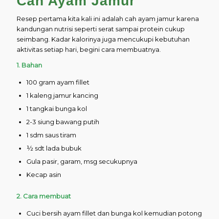
Cah Ayam Jamur
Resep pertama kita kali ini adalah cah ayam jamur karena
kandungan nutrisi seperti serat sampai protein cukup
seimbang. Kadar kalorinya juga mencukupi kebutuhan
aktivitas setiap hari, begini cara membuatnya.
1. Bahan
100 gram ayam fillet
1 kaleng jamur kancing
1 tangkai bunga kol
2-3 siung bawang putih
1 sdm saus tiram
½ sdt lada bubuk
Gula pasir, garam, msg secukupnya
Kecap asin
2. Cara membuat
Cuci bersih ayam fillet dan bunga kol kemudian potong