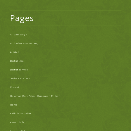
Pages
All Campaign
Ambulance Semarang
Artikel
Baitul Maal
Baitut Tamwil
Cerita Kebaikan
Donasi
Halaman Port Folio + Campaign Pilihan
Home
Kalkulator Zakat
Kata Tokoh
Laporan Tahunan