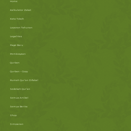
Home
Kalkulator Zakat
Kata Tokoh
Laporan Tahunan
Legalitas
Page Baru
Pembiayaan
Qurban
Qurban – Copy
Rumah Qur’an Difabel
Sedekah Qur’an
Semua Artikel
Semua Berita
Shop
Simpanan