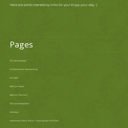
Here are some interesting links for you! Enjoy your stay :)
Pages
All Campaign
Ambulance Semarang
Artikel
Baitul Maal
Baitut Tamwil
Cerita Kebaikan
Donasi
Halaman Port Folio + Campaign Pilihan