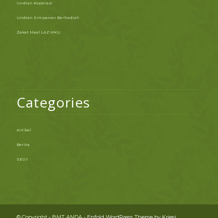
Undian Koperasi
Undian Simpanan Berhadiah
Zakat Maal LAZ MKU
Categories
Artikel
Berita
SEO 1
© Copyright - BMT ANDA -
Enfold WordPress Theme by Kriesi