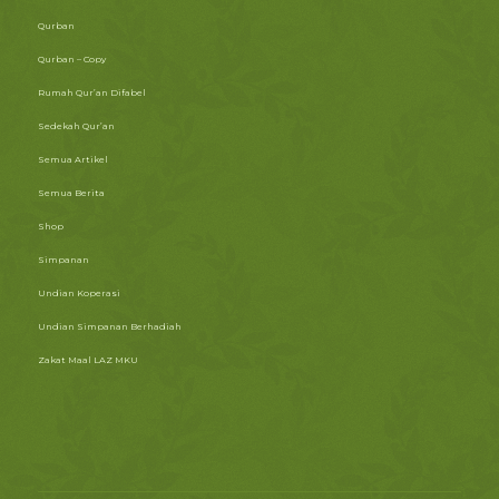
Qurban
Qurban – Copy
Rumah Qur’an Difabel
Sedekah Qur’an
Semua Artikel
Semua Berita
Shop
Simpanan
Undian Koperasi
Undian Simpanan Berhadiah
Zakat Maal LAZ MKU