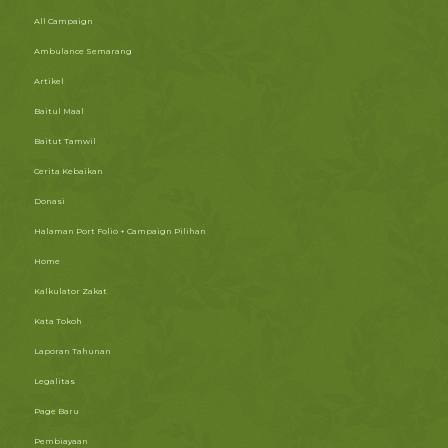
All Campaign
Ambulance Semarang
Artikel
Baitul Maal
Baitut Tamwil
Cerita Kebaikan
Donasi
Halaman Port Folio + Campaign Pilihan
Home
Kalkulator Zakat
Kata Tokoh
Laporan Tahunan
Legalitas
Page Baru
Pembiayaan