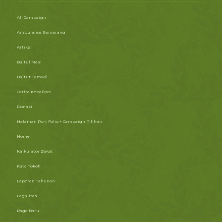
All Campaign
Ambulance Semarang
Artikel
Baitul Maal
Baitut Tamwil
Cerita Kebaikan
Donasi
Halaman Port Folio + Campaign Pilihan
Home
Kalkulator Zakat
Kata Tokoh
Laporan Tahunan
Legalitas
Page Baru