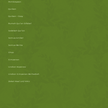
Pembiayaan
Qurban
Qurban – Copy
Rumah Qur’an Difabel
Sedekah Qur’an
Semua Artikel
Semua Berita
Shop
Simpanan
Undian Koperasi
Undian Simpanan Berhadiah
Zakat Maal LAZ MKU