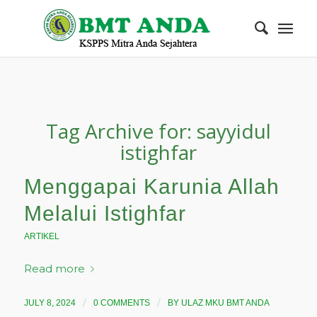
Tag Archive for:
sayyidul
istighfar
Menggapai Karunia Allah
Melalui Istighfar
ARTIKEL
Read more
/
/
JULY 8, 2024
0 COMMENTS
BY
ULAZ MKU BMT ANDA