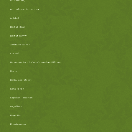
All Campaign
Ambulance Semarang
Artikel
Baitul Maal
Baitut Tamwil
Cerita Kebaikan
Donasi
Halaman Port Folio + Campaign Pilihan
Home
Kalkulator Zakat
Kata Tokoh
Laporan Tahunan
Legalitas
Page Baru
Pembiayaan