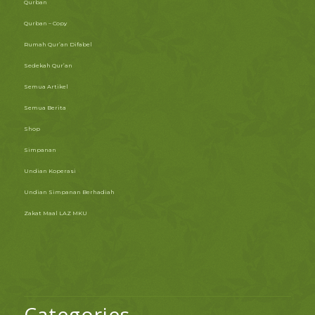
Qurban
Qurban – Copy
Rumah Qur’an Difabel
Sedekah Qur’an
Semua Artikel
Semua Berita
Shop
Simpanan
Undian Koperasi
Undian Simpanan Berhadiah
Zakat Maal LAZ MKU
Categories