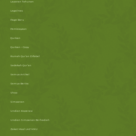
Laporan Tahunan
Legalitas
Page Baru
Pembiayaan
Qurban
Qurban – Copy
Rumah Qur’an Difabel
Sedekah Qur’an
Semua Artikel
Semua Berita
Shop
Simpanan
Undian Koperasi
Undian Simpanan Berhadiah
Zakat Maal LAZ MKU