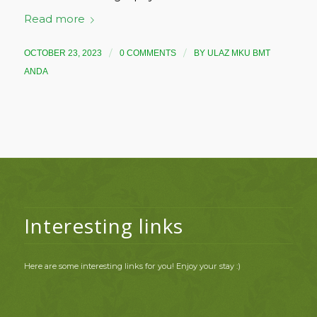
Read more
/
/
OCTOBER 23, 2023
0 COMMENTS
BY
ULAZ MKU BMT
ANDA
Interesting links
Here are some interesting links for you! Enjoy your stay :)