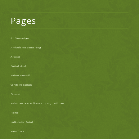
Pages
All Campaign
Ambulance Semarang
Artikel
Baitul Maal
Baitut Tamwil
Cerita Kebaikan
Donasi
Halaman Port Folio + Campaign Pilihan
Home
Kalkulator Zakat
Kata Tokoh