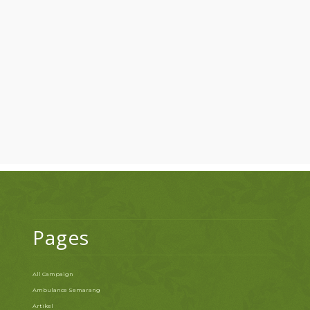
Pages
All Campaign
Ambulance Semarang
Artikel