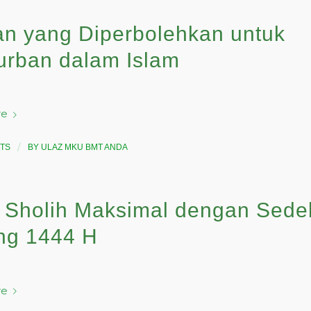
n yang Diperbolehkan untuk
urban dalam Islam
re
/
TS
BY
ULAZ MKU BMT ANDA
 Sholih Maksimal dengan Sede
ng 1444 H
re