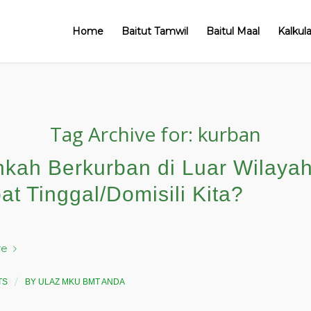
Home
Baitut Tamwil
Baitul Maal
Kalkul
Tag Archive for:
kurban
hkah Berkurban di Luar Wilaya
t Tinggal/Domisili Kita?
re
/
TS
BY
ULAZ MKU BMT ANDA