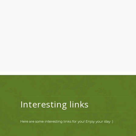
Interesting links
Here are some interesting links for you! Enjoy your stay :)