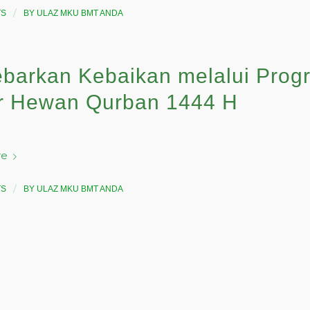
/
TS
BY
ULAZ MKU BMT ANDA
barkan Kebaikan melalui Prog
r Hewan Qurban 1444 H
re
/
TS
BY
ULAZ MKU BMT ANDA