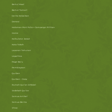
Baitul Maal
Baitut Tamwil
Cerita Kebaikan
Donasi
Halaman Port Folio + Campaign Pilihan
Home
Kalkulator Zakat
Kata Tokoh
Laporan Tahunan
Legalitas
Page Baru
Pembiayaan
Qurban
Qurban – Copy
Rumah Qur’an Difabel
Sedekah Qur’an
Semua Artikel
Semua Berita
Shop