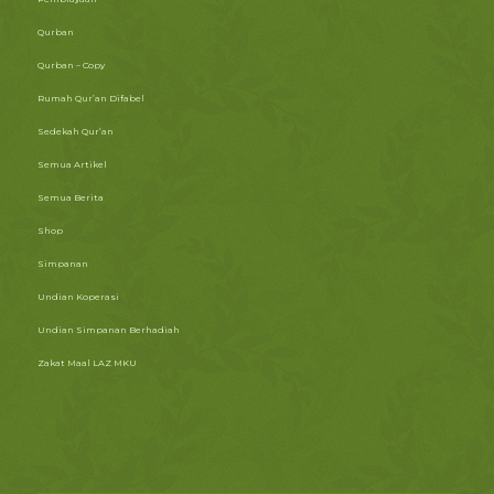
Qurban
Qurban – Copy
Rumah Qur’an Difabel
Sedekah Qur’an
Semua Artikel
Semua Berita
Shop
Simpanan
Undian Koperasi
Undian Simpanan Berhadiah
Zakat Maal LAZ MKU