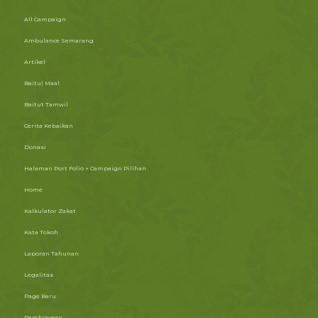
All Campaign
Ambulance Semarang
Artikel
Baitul Maal
Baitut Tamwil
Cerita Kebaikan
Donasi
Halaman Port Folio + Campaign Pilihan
Home
Kalkulator Zakat
Kata Tokoh
Laporan Tahunan
Legalitas
Page Baru
Pembiayaan