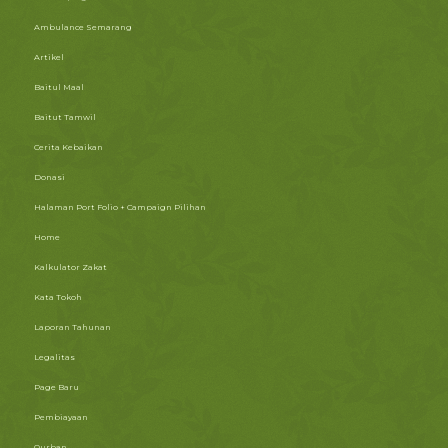
Ambulance Semarang
Artikel
Baitul Maal
Baitut Tamwil
Cerita Kebaikan
Donasi
Halaman Port Folio + Campaign Pilihan
Home
Kalkulator Zakat
Kata Tokoh
Laporan Tahunan
Legalitas
Page Baru
Pembiayaan
Qurban