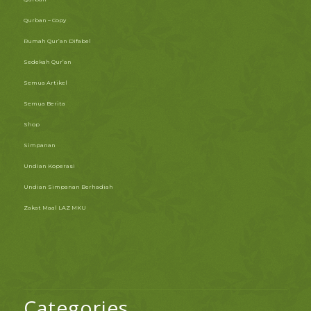
Qurban – Copy
Rumah Qur’an Difabel
Sedekah Qur’an
Semua Artikel
Semua Berita
Shop
Simpanan
Undian Koperasi
Undian Simpanan Berhadiah
Zakat Maal LAZ MKU
Categories