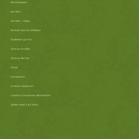
Pembiayaan
Qurban
Qurban – Copy
Rumah Qur’an Difabel
Sedekah Qur’an
Semua Artikel
Semua Berita
Shop
Simpanan
Undian Koperasi
Undian Simpanan Berhadiah
Zakat Maal LAZ MKU