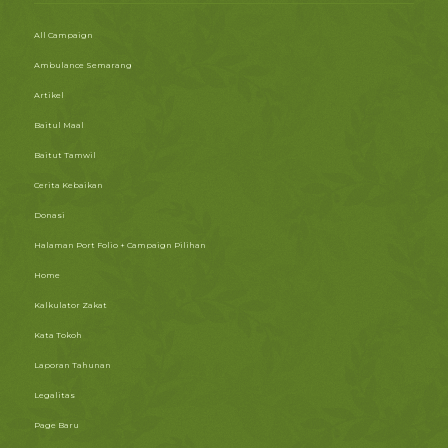
All Campaign
Ambulance Semarang
Artikel
Baitul Maal
Baitut Tamwil
Cerita Kebaikan
Donasi
Halaman Port Folio + Campaign Pilihan
Home
Kalkulator Zakat
Kata Tokoh
Laporan Tahunan
Legalitas
Page Baru