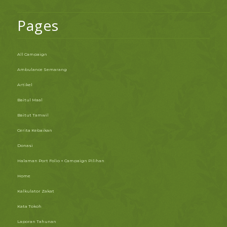
Pages
All Campaign
Ambulance Semarang
Artikel
Baitul Maal
Baitut Tamwil
Cerita Kebaikan
Donasi
Halaman Port Folio + Campaign Pilihan
Home
Kalkulator Zakat
Kata Tokoh
Laporan Tahunan