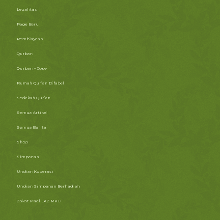
Legalitas
Page Baru
Pembiayaan
Qurban
Qurban – Copy
Rumah Qur’an Difabel
Sedekah Qur’an
Semua Artikel
Semua Berita
Shop
Simpanan
Undian Koperasi
Undian Simpanan Berhadiah
Zakat Maal LAZ MKU