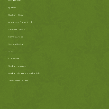
Pembiayaan
Qurban
Qurban – Copy
Rumah Qur’an Difabel
Sedekah Qur’an
Semua Artikel
Semua Berita
Shop
Simpanan
Undian Koperasi
Undian Simpanan Berhadiah
Zakat Maal LAZ MKU