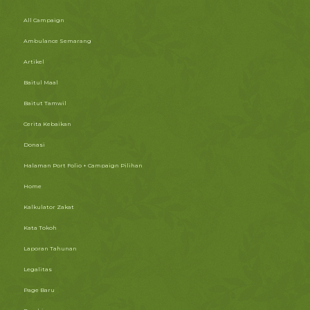
All Campaign
Ambulance Semarang
Artikel
Baitul Maal
Baitut Tamwil
Cerita Kebaikan
Donasi
Halaman Port Folio + Campaign Pilihan
Home
Kalkulator Zakat
Kata Tokoh
Laporan Tahunan
Legalitas
Page Baru