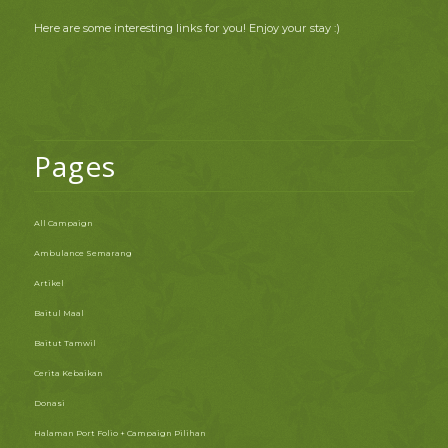
Here are some interesting links for you! Enjoy your stay :)
Pages
All Campaign
Ambulance Semarang
Artikel
Baitul Maal
Baitut Tamwil
Cerita Kebaikan
Donasi
Halaman Port Folio + Campaign Pilihan