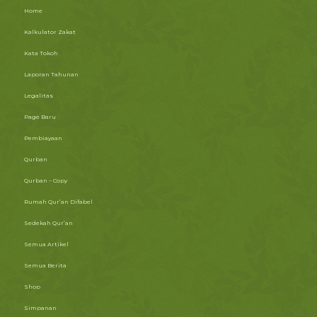
Home
Kalkulator Zakat
Kata Tokoh
Laporan Tahunan
Legalitas
Page Baru
Pembiayaan
Qurban
Qurban – Copy
Rumah Qur’an Difabel
Sedekah Qur’an
Semua Artikel
Semua Berita
Shop
Simpanan