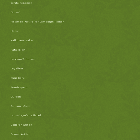
Cerita Kebaikan
Donasi
Halaman Port Folio + Campaign Pilihan
Home
Kalkulator Zakat
Kata Tokoh
Laporan Tahunan
Legalitas
Page Baru
Pembiayaan
Qurban
Qurban – Copy
Rumah Qur’an Difabel
Sedekah Qur’an
Semua Artikel