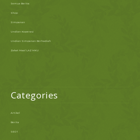
Semua Berita
Shop
Simpanan
Undian Koperasi
Undian Simpanan Berhadiah
Zakat Maal LAZ MKU
Categories
Artikel
Berita
SEO 1