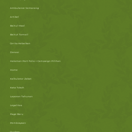
Ambulance Semarang
Artikel
Baitul Maal
Baitut Tamwil
Cerita Kebaikan
Donasi
Halaman Port Folio + Campaign Pilihan
Home
Kalkulator Zakat
Kata Tokoh
Laporan Tahunan
Legalitas
Page Baru
Pembiayaan
Qurban