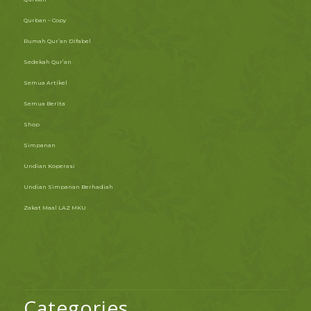
Qurban – Copy
Rumah Qur’an Difabel
Sedekah Qur’an
Semua Artikel
Semua Berita
Shop
Simpanan
Undian Koperasi
Undian Simpanan Berhadiah
Zakat Maal LAZ MKU
Categories