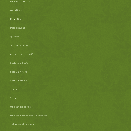
Laporan Tahunan
Legalitas
Page Baru
Pembiayaan
Qurban
Qurban – Copy
Rumah Qur’an Difabel
Sedekah Qur’an
Semua Artikel
Semua Berita
Shop
Simpanan
Undian Koperasi
Undian Simpanan Berhadiah
Zakat Maal LAZ MKU