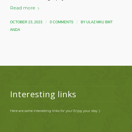
Read more
/
/
OCTOBER 23, 2023
0 COMMENTS
BY
ULAZ MKU BMT
ANDA
Interesting links
Here are some interesting links for you! Enjoy your stay :)