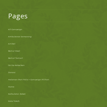
Pages
All Campaign
Ambulance Semarang
Artikel
Baitul Maal
Baitut Tamwil
Cerita Kebaikan
Donasi
Halaman Port Folio + Campaign Pilihan
Home
Kalkulator Zakat
Kata Tokoh