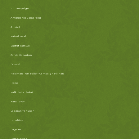
All Campaign
Ambulance Semarang
Artikel
Baitul Maal
Baitut Tamwil
Cerita Kebaikan
Donasi
Halaman Port Folio + Campaign Pilihan
Home
Kalkulator Zakat
Kata Tokoh
Laporan Tahunan
Legalitas
Page Baru
Pembiayaan