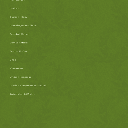
Qurban
Qurban – Copy
Rumah Qur’an Difabel
Sedekah Qur’an
Semua Artikel
Semua Berita
Shop
Simpanan
Undian Koperasi
Undian Simpanan Berhadiah
Zakat Maal LAZ MKU