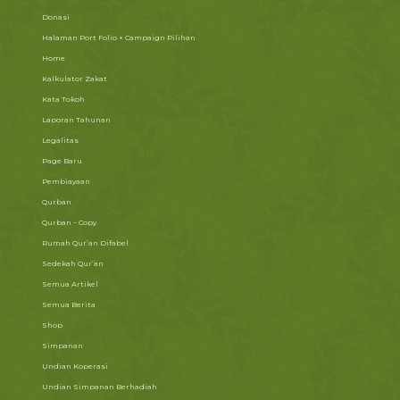
Donasi
Halaman Port Folio + Campaign Pilihan
Home
Kalkulator Zakat
Kata Tokoh
Laporan Tahunan
Legalitas
Page Baru
Pembiayaan
Qurban
Qurban – Copy
Rumah Qur’an Difabel
Sedekah Qur’an
Semua Artikel
Semua Berita
Shop
Simpanan
Undian Koperasi
Undian Simpanan Berhadiah