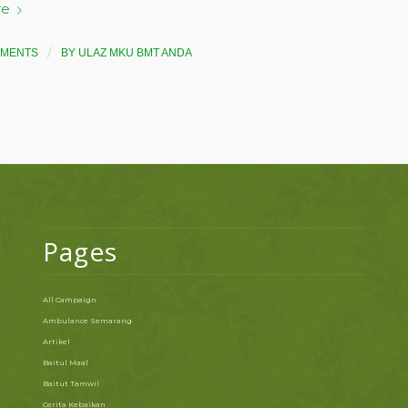
re
/
MMENTS
BY
ULAZ MKU BMT ANDA
Pages
All Campaign
Ambulance Semarang
Artikel
Baitul Maal
Baitut Tamwil
Cerita Kebaikan