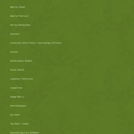
Baitul Maal
Baitut Tamwil
Cerita Kebaikan
Donasi
Halaman Port Folio + Campaign Pilihan
Home
Kalkulator Zakat
Kata Tokoh
Laporan Tahunan
Legalitas
Page Baru
Pembiayaan
Qurban
Qurban – Copy
Rumah Qur’an Difabel