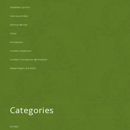
Sedekah Qur’an
Semua Artikel
Semua Berita
Shop
Simpanan
Undian Koperasi
Undian Simpanan Berhadiah
Zakat Maal LAZ MKU
Categories
Artikel