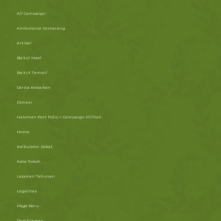
All Campaign
Ambulance Semarang
Artikel
Baitul Maal
Baitut Tamwil
Cerita Kebaikan
Donasi
Halaman Port Folio + Campaign Pilihan
Home
Kalkulator Zakat
Kata Tokoh
Laporan Tahunan
Legalitas
Page Baru
Pembiayaan