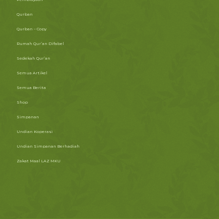
Qurban
Qurban – Copy
Rumah Qur’an Difabel
Sedekah Qur’an
Semua Artikel
Semua Berita
Shop
Simpanan
Undian Koperasi
Undian Simpanan Berhadiah
Zakat Maal LAZ MKU