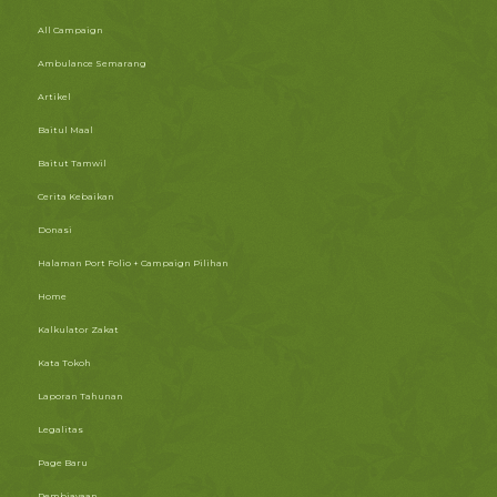
All Campaign
Ambulance Semarang
Artikel
Baitul Maal
Baitut Tamwil
Cerita Kebaikan
Donasi
Halaman Port Folio + Campaign Pilihan
Home
Kalkulator Zakat
Kata Tokoh
Laporan Tahunan
Legalitas
Page Baru
Pembiayaan