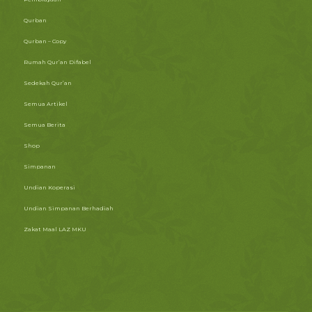
Qurban
Qurban – Copy
Rumah Qur’an Difabel
Sedekah Qur’an
Semua Artikel
Semua Berita
Shop
Simpanan
Undian Koperasi
Undian Simpanan Berhadiah
Zakat Maal LAZ MKU