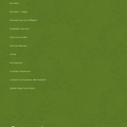
Qurban
Qurban – Copy
Rumah Qur’an Difabel
Sedekah Qur’an
Semua Artikel
Semua Berita
Shop
Simpanan
Undian Koperasi
Undian Simpanan Berhadiah
Zakat Maal LAZ MKU