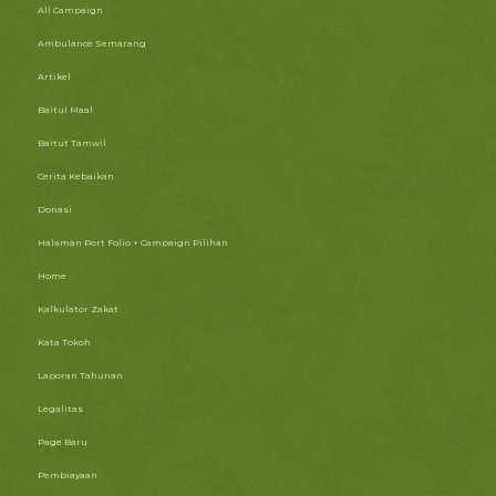
All Campaign
Ambulance Semarang
Artikel
Baitul Maal
Baitut Tamwil
Cerita Kebaikan
Donasi
Halaman Port Folio + Campaign Pilihan
Home
Kalkulator Zakat
Kata Tokoh
Laporan Tahunan
Legalitas
Page Baru
Pembiayaan