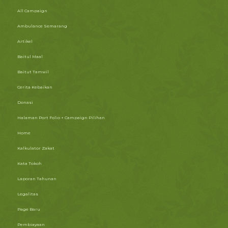
All Campaign
Ambulance Semarang
Artikel
Baitul Maal
Baitut Tamwil
Cerita Kebaikan
Donasi
Halaman Port Folio + Campaign Pilihan
Home
Kalkulator Zakat
Kata Tokoh
Laporan Tahunan
Legalitas
Page Baru
Pembiayaan