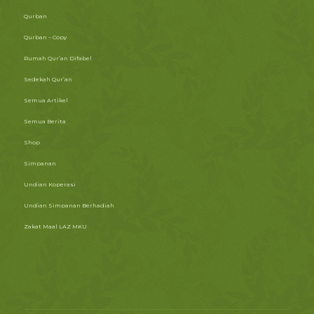
Qurban
Qurban – Copy
Rumah Qur’an Difabel
Sedekah Qur’an
Semua Artikel
Semua Berita
Shop
Simpanan
Undian Koperasi
Undian Simpanan Berhadiah
Zakat Maal LAZ MKU