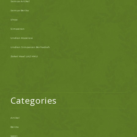
Semua Artikel
Semua Berita
Shop
Simpanan
Undian Koperasi
Undian Simpanan Berhadiah
Zakat Maal LAZ MKU
Categories
Artikel
Berita
SEO 1