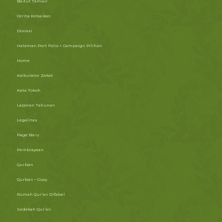
Baitut Tamwil
Cerita Kebaikan
Donasi
Halaman Port Folio + Campaign Pilihan
Home
Kalkulator Zakat
Kata Tokoh
Laporan Tahunan
Legalitas
Page Baru
Pembiayaan
Qurban
Qurban – Copy
Rumah Qur’an Difabel
Sedekah Qur’an