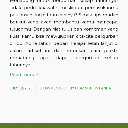
Menabung untuk berqurban setiap tahunnya?
Tidak perlu khawatir meskipun pemasukanmu
pas-pasan. Ingin tahu caranya? Simak tips mudah
berikut yang akan membantu kamu mencapai
tujuanmu. Dengan niat tulus dan komitmen yang
kuat, kamu bisa mewujudkan cita-cita berqurban
di Idul Adha tahun depan. Pelajari lebih lanjut di
dalam artikel ini dan temukan cara praktis
menabung agar dapat berqurban setiap
tahunnya
Read more
/
/
JULY 10, 2023
0 COMMENTS
BY
ULAZ MKU BMT ANDA