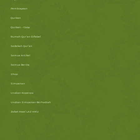
Pembiayaan
Qurban
Qurban – Copy
Rumah Qur’an Difabel
Sedekah Qur’an
Semua Artikel
Semua Berita
Shop
Simpanan
Undian Koperasi
Undian Simpanan Berhadiah
Zakat Maal LAZ MKU