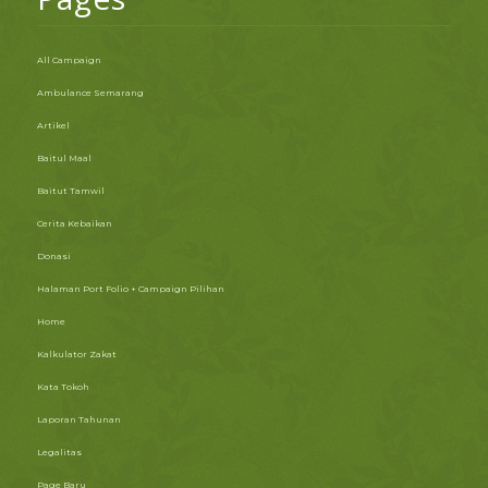
All Campaign
Ambulance Semarang
Artikel
Baitul Maal
Baitut Tamwil
Cerita Kebaikan
Donasi
Halaman Port Folio + Campaign Pilihan
Home
Kalkulator Zakat
Kata Tokoh
Laporan Tahunan
Legalitas
Page Baru