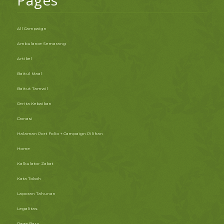
Pages
All Campaign
Ambulance Semarang
Artikel
Baitul Maal
Baitut Tamwil
Cerita Kebaikan
Donasi
Halaman Port Folio + Campaign Pilihan
Home
Kalkulator Zakat
Kata Tokoh
Laporan Tahunan
Legalitas
Page Baru