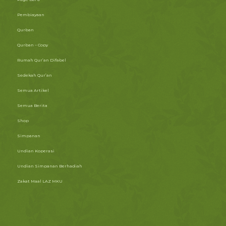
Pembiayaan
Qurban
Qurban – Copy
Rumah Qur’an Difabel
Sedekah Qur’an
Semua Artikel
Semua Berita
Shop
Simpanan
Undian Koperasi
Undian Simpanan Berhadiah
Zakat Maal LAZ MKU