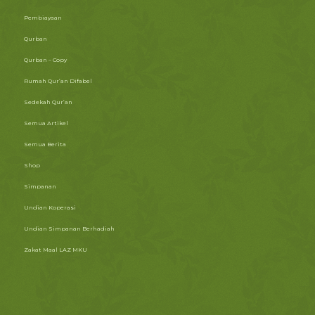
Pembiayaan
Qurban
Qurban – Copy
Rumah Qur’an Difabel
Sedekah Qur’an
Semua Artikel
Semua Berita
Shop
Simpanan
Undian Koperasi
Undian Simpanan Berhadiah
Zakat Maal LAZ MKU