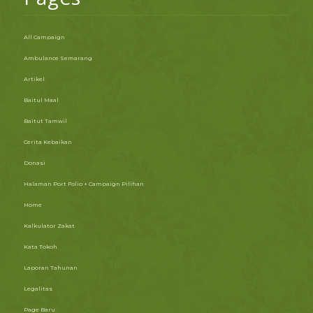
All Campaign
Ambulance Semarang
Artikel
Baitul Maal
Baitut Tamwil
Cerita Kebaikan
Donasi
Halaman Port Folio + Campaign Pilihan
Home
Kalkulator Zakat
Kata Tokoh
Laporan Tahunan
Legalitas
Page Baru