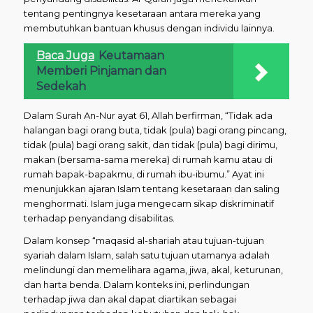
tentang pentingnya kesetaraan antara mereka yang
membutuhkan bantuan khusus dengan individu lainnya.
Baca Juga
Keutamaan
Memberi Pinjaman dan
Sedekah
Dalam Surah An-Nur ayat 61, Allah berfirman, “Tidak ada
halangan bagi orang buta, tidak (pula) bagi orang pincang,
tidak (pula) bagi orang sakit, dan tidak (pula) bagi dirimu,
makan (bersama-sama mereka) di rumah kamu atau di
rumah bapak-bapakmu, di rumah ibu-ibumu.” Ayat ini
menunjukkan ajaran Islam tentang kesetaraan dan saling
menghormati. Islam juga mengecam sikap diskriminatif
terhadap penyandang disabilitas.
Dalam konsep “maqasid al-shariah atau tujuan-tujuan
syariah dalam Islam, salah satu tujuan utamanya adalah
melindungi dan memelihara agama, jiwa, akal, keturunan,
dan harta benda. Dalam konteks ini, perlindungan
terhadap jiwa dan akal dapat diartikan sebagai