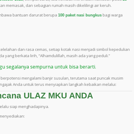
itan memasak, dan sebagian rumah masih dikelilingi air keruh.
mbawa bantuan darurat berupa
bagi warga
100 paket nasi bungkus
 kelelahan dan rasa cemas, setiap kotak nasi menjadi simbol kepedulian
ang berkata lirih, “Alhamdulillah, masih ada yang peduli.”
gu segalanya sempurna untuk bisa berarti.
berpotensi mengalami banjir susulan, terutama saat puncak musim
engajak Anda untuk terus menyiapkan langkah kebaikan melalui:
encana ULAZ MKU ANDA
selalu siap menghadapinya.
menyediakan: