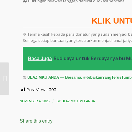
🚑 Dukungan relawan tanggap darurat di lokasi bencana
KLIK UN
💚 Terima kasih kepada para donatur yang sudah menjadi bag
Semoga setiap bantuan yang tersalurkan menjadi amal jariya
Budidaya untuk Berdayanya bu M
Baca Juga
Lari untuk Sehat,
🤝
ULAZ MKU ANDA — Bersama, #KebaikanYangTerusTumb
Sehat untuk Ibadah
Post Views:
303
/
NOVEMBER 4, 2025
BY
ULAZ MKU BMT ANDA
Share this entry