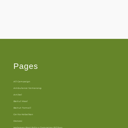
Pages
All Campaign
Ambulance Semarang
Artikel
Baitul Maal
Baitut Tamwil
Cerita Kebaikan
Donasi
Halaman Port Folio + Campaign Pilihan