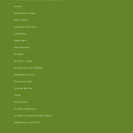
Home
Kalkulator Zakat
Kata Tokoh
Laporan Tahunan
Legalitas
Page Baru
Pembiayaan
Qurban
Qurban – Copy
Rumah Qur’an Difabel
Sedekah Qur’an
Semua Artikel
Semua Berita
Shop
Simpanan
Undian Koperasi
Undian Simpanan Berhadiah
Zakat Maal LAZ MKU