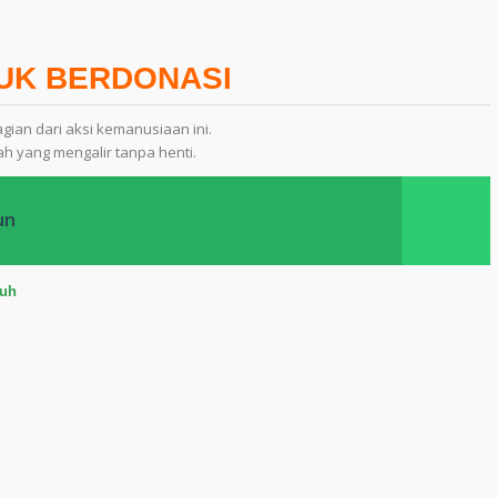
TUK BERDONASI
ian dari aksi kemanusiaan ini.
h yang mengalir tanpa henti.
un
uh