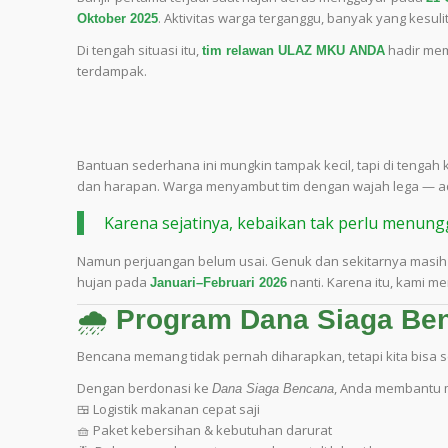
. Aktivitas warga terganggu, banyak yang kesul
Oktober 2025
Di tengah situasi itu,
hadir me
tim relawan ULAZ MKU ANDA
terdampak.
Bantuan sederhana ini mungkin tampak kecil, tapi di tengah
dan harapan. Warga menyambut tim dengan wajah lega — ada y
Karena sejatinya, kebaikan tak perlu menung
Namun perjuangan belum usai. Genuk dan sekitarnya masih 
hujan pada
nanti. Karena itu, kami m
Januari–Februari 2026
🌧️
Program Dana Siaga B
Bencana memang tidak pernah diharapkan, tetapi kita bisa 
Dengan berdonasi ke
, Anda membantu 
Dana Siaga Bencana
🍱 Logistik makanan cepat saji
🧺 Paket kebersihan & kebutuhan darurat