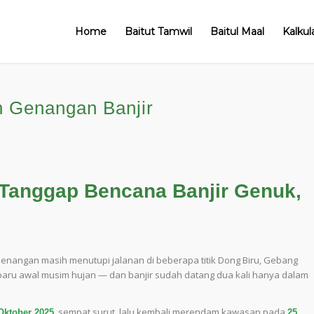
Home
Baitut Tamwil
Baitul Maal
Kalkul
h Genangan Banjir
: Tanggap Bencana Banjir Genuk,
 Genangan masih menutupi jalanan di beberapa titik Dong Biru, Gebang
i baru awal musim hujan — dan banjir sudah datang dua kali hanya dalam
, sempat surut, lalu kembali merendam kawasan pada
Oktober 2025
25