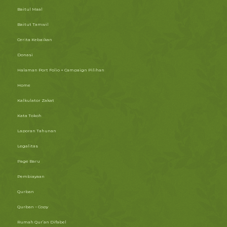
Baitul Maal
Baitut Tamwil
Cerita Kebaikan
Donasi
Halaman Port Folio + Campaign Pilihan
Home
Kalkulator Zakat
Kata Tokoh
Laporan Tahunan
Legalitas
Page Baru
Pembiayaan
Qurban
Qurban – Copy
Rumah Qur’an Difabel