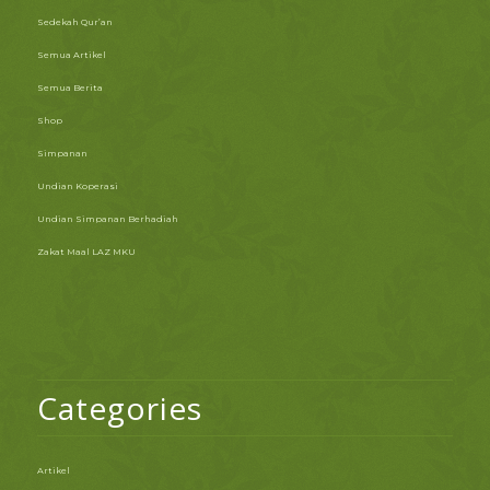
Sedekah Qur’an
Semua Artikel
Semua Berita
Shop
Simpanan
Undian Koperasi
Undian Simpanan Berhadiah
Zakat Maal LAZ MKU
Categories
Artikel