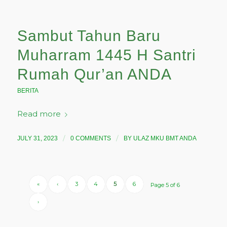
Sambut Tahun Baru
Muharram 1445 H Santri
Rumah Qur’an ANDA
BERITA
Read more
/
/
JULY 31, 2023
0 COMMENTS
BY
ULAZ MKU BMT ANDA
«
‹
3
4
5
6
Page 5 of 6
›