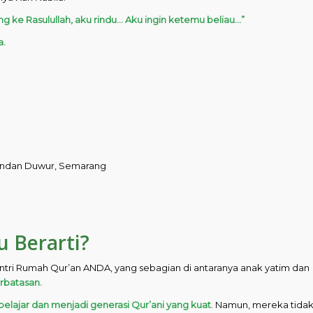
ang ke Rasulullah, aku rindu… Aku ingin ketemu beliau…”
a.
Bendan Duwur, Semarang
u Berarti?
antri Rumah Qur’an ANDA, yang sebagian di antaranya anak yatim dan
rbatasan.
belajar dan menjadi generasi Qur’ani yang kuat
. Namun, mereka tida