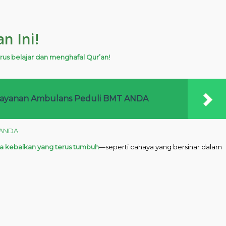
n Ini!
rus belajar dan menghafal Qur’an!
h layanan Ambulans Peduli BMT ANDA
nANDA
a kebaikan yang terus tumbuh
—seperti cahaya yang bersinar dalam