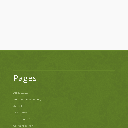
Pages
All Campaign
Ambulance Semarang
Artikel
Baitul Maal
Baitut Tamwil
Cerita Kebaikan