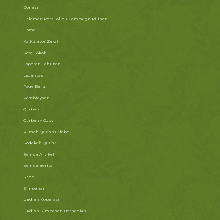
Donasi
Halaman Port Folio + Campaign Pilihan
Home
Kalkulator Zakat
Kata Tokoh
Laporan Tahunan
Legalitas
Page Baru
Pembiayaan
Qurban
Qurban – Copy
Rumah Qur’an Difabel
Sedekah Qur’an
Semua Artikel
Semua Berita
Shop
Simpanan
Undian Koperasi
Undian Simpanan Berhadiah