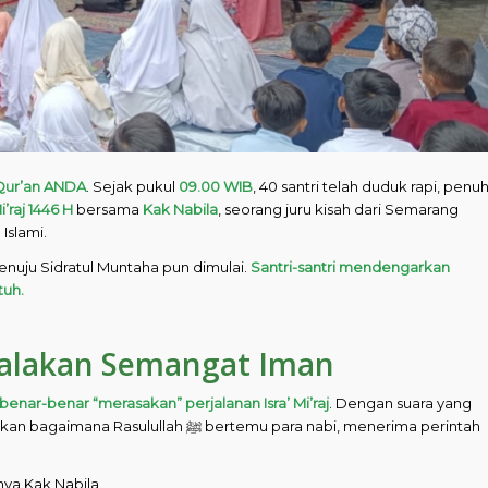
Qur’an ANDA
. Sejak pukul
09.00 WIB
, 40 santri telah duduk rapi, penu
i’raj 1446 H
bersama
Kak Nabila
, seorang juru kisah dari Semarang
Islami.
ah langit cerah, kisah perjalanan suci Rasulullah ﷺ menuju Sidratul Muntaha pun dimulai.
Santri-santri mendengarkan
tuh.
alakan Semangat Iman
benar-benar “merasakan” perjalanan Isra’ Mi’raj
. Dengan suara yang
bertemu para nabi, menerima perintah
nya Kak Nabila.