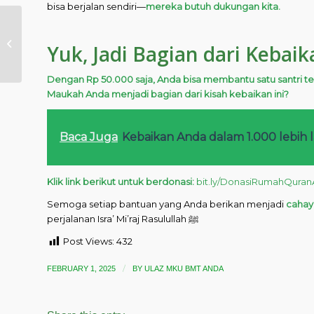
bisa berjalan sendiri—
mereka butuh dukungan kita.
Kerja Adalah Ibadah
Yuk, Jadi Bagian dari Kebaika
Dengan Rp 50.000 saja, Anda bisa membantu satu santri te
Maukah Anda menjadi bagian dari kisah kebaikan ini?
Baca Juga
Kebaikan Anda dalam 1.000 lebi
Klik link berikut untuk berdonasi:
bit.ly/DonasiRumahQura
Semoga setiap bantuan yang Anda berikan menjadi
cahay
perjalanan Isra’ Mi’raj Rasulullah ﷺ
Post Views:
432
/
FEBRUARY 1, 2025
BY
ULAZ MKU BMT ANDA