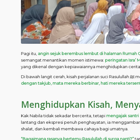
Pagi itu,
angin sejuk berembus lembut di halaman Rumah 
semangat menantikan momen istimewa:
peringatan Isra’ M
yang dikenal dengan kepiawaiannya menghidupkan cerita 
Di baw
dengan takjub, mata mereka berbinar, hati mereka tersen
Menghidupkan Kisah, Meny
Kak Nabila tidak sekadar bercerita, tetapi
mengajak santri 
lantang dan ekspresi penuh penghayatan, ia menggambarkan bagaimana Rasulullah ﷺ 
shalat, dan kembali membawa cahaya bagi umatnya.
“Bagaimana rasanya bertemu Rasulullah di surga nanti?”
ta