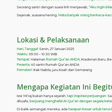
Seorang santri dengan suara lirih menjawab,
“Aku ingin bil
Sejenak, suasana hening.
Mata banyak orang berkaca-kac
Lokasi & Pelaksanaan
Hari, Tanggal:
Senin, 27 Januari 2025
Waktu:
09.00 – 10.30 WIB
Tempat:
Halaman
Rumah Qur’an ANDA
, Kradenan Baru, 
Peserta:
40 santri Rumah Qur’an ANDA
Pemateri:
Kak Nabila, juru kisah dari Semarang
Mengapa Kegiatan Ini Begit
Isra’ Mi’raj bukan hanya sejarah,
tapi inspirasi perjuangan
. S
dhuafa,
berjuang menghafal Al-Qur’an dengan segala kete
Di balik semangat mereka, ada
harapan besar untuk terus 