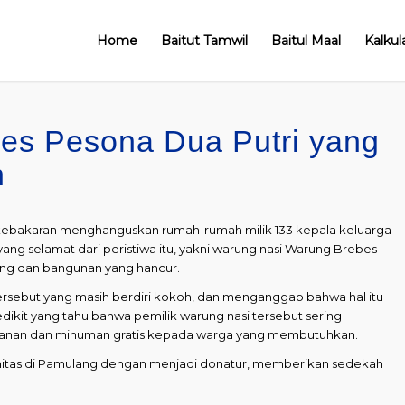
Home
Baitut Tamwil
Baitul Maal
Kalkul
es Pesona Dua Putri yang
n
ah kebakaran menghanguskan rumah-rumah milik 133 kepala keluarga
yang selamat dari peristiwa itu, yakni warung nasi Warung Brebes
puing dan bangunan yang hancur.
rsebut yang masih berdiri kokoh, dan menganggap bahwa hal itu
dikit yang tahu bahwa pemilik warung nasi tersebut sering
anan dan minuman gratis kepada warga yang membutuhkan.
munitas di Pamulang dengan menjadi donatur, memberikan sedekah