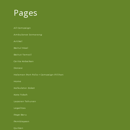
Pages
All Campaign
Ambulance Semarang
Artikel
Baitul Maal
Baitut Tamwil
Cerita Kebaikan
Donasi
Halaman Port Folio + Campaign Pilihan
Home
Kalkulator Zakat
Kata Tokoh
Laporan Tahunan
Legalitas
Page Baru
Pembiayaan
Qurban