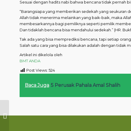
Sesuai dengan hadits nabi bahwa bencana tidak pernah b
“Barangsiapa yang memberikan sedekah yang seukuran denga
Allah tidak menerima melainkan yang baik-baik, maka Al
membesarkannya bagi pemiliknya seperti pemilik membesa
Dan tidaklah bencana bisa mendahului sedekah.” (HR. Bukha
Tak ada yang bisa memprediksi bencana, tapi setiap orang 
Salah satu cara yang bisa dilakukan adalah dengan tida
Artikel ini dikelola oleh
BMT ANDA
Post Views:
524
Baca Juga
5 Perusak Pahala Amal Shalih
Mukjizat di Balik
Kecelakaan:
Pasangan Ini Hanya
Alami Luka Ringan