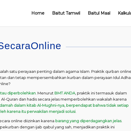
Home
Baitut Tamwil
Baitul Maal
Kalkul
SecaraOnline
salah satu perayaan penting dalam agama Islam. Praktik qurban onlin
ehatan dan tetap mempersembahkan kurban dalam perayaan Idul Adha
line?
tau diperbolehkan
. Menurut
BMT ANDA
, praktik ini termasuk dalam
. Al-Quran dan hadis secara jelas memperbolehkan wakalah karena
damah dalam kitab Al-Mughni-nya, berpendapat bahwa tidak setiap
h karena itu perwakilan menjadi solusi
.
cara online diizinkan karena
barang yang diperdagangkan jelas
.
pekurban dengan ijab qabul yang sah, menjadikan praktik ini