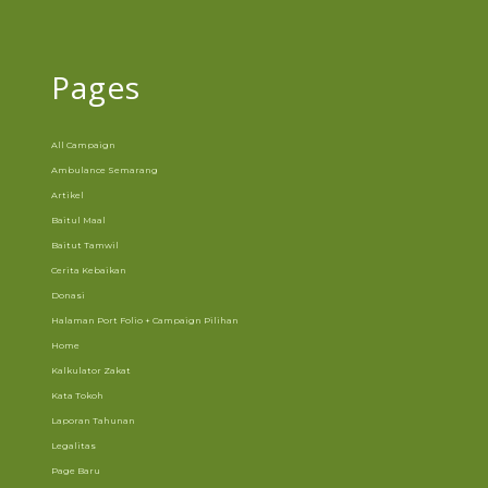
Pages
All Campaign
Ambulance Semarang
Artikel
Baitul Maal
Baitut Tamwil
Cerita Kebaikan
Donasi
Halaman Port Folio + Campaign Pilihan
Home
Kalkulator Zakat
Kata Tokoh
Laporan Tahunan
Legalitas
Page Baru