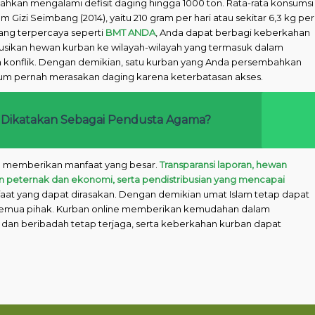
ahkan mengalami defisit daging hingga 1000 ton. Rata-rata konsumsi
izi Seimbang (2014), yaitu 210 gram per hari atau sekitar 6,3 kg per
ang terpercaya seperti
BMT ANDA
, Anda dapat berbagi keberkahan
usikan hewan kurban ke wilayah-wilayah yang termasuk dalam
an konflik. Dengan demikian, satu kurban yang Anda persembahkan
um pernah merasakan daging karena keterbatasan akses.
Dikatakan Sebagai Pendusta Agama?
ya memberikan manfaat yang besar.
Transparansi laporan, hewan
n peternak dan ekonomi, serta pendistribusian yang mencapai
at yang dapat dirasakan. Dengan demikian umat Islam tetap dapat
emua pihak. Kurban online memberikan kemudahan dalam
an beribadah tetap terjaga, serta keberkahan kurban dapat