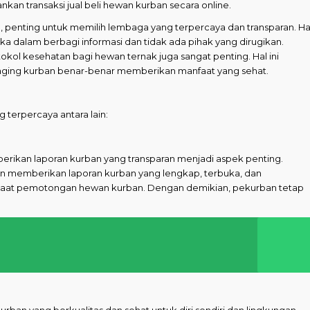
kan transaksi jual beli hewan kurban secara online.
, penting untuk memilih lembaga yang terpercaya dan transparan. Ha
a dalam berbagi informasi dan tidak ada pihak yang dirugikan.
okol kesehatan bagi hewan ternak juga sangat penting. Hal ini
ging kurban benar-benar memberikan manfaat yang sehat.
 terpercaya antara lain:
rikan laporan kurban yang transparan menjadi aspek penting.
 memberikan laporan kurban yang lengkap, terbuka, dan
ni saat pemotongan hewan kurban. Dengan demikian, pekurban tetap
urban yang berkualitas dan sehat untuk diri sendiri dan lingkungan