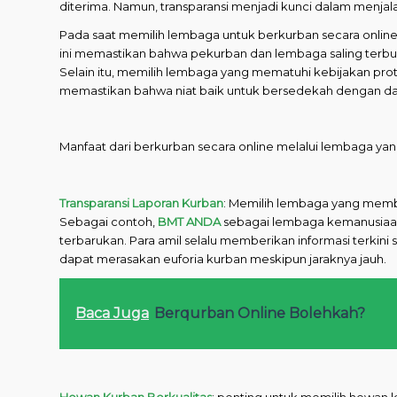
diterima. Namun, transparansi menjadi kunci dalam menjalan
Pada saat memilih lembaga untuk berkurban secara online
ini memastikan bahwa pekurban dan lembaga saling terbuk
Selain itu, memilih lembaga yang mematuhi kebijakan prot
memastikan bahwa niat baik untuk bersedekah dengan da
Manfaat dari berkurban secara online melalui lembaga yang
Transparansi Laporan Kurban
: Memilih lembaga yang membe
Sebagai contoh,
BMT ANDA
sebagai lembaga kemanusiaan
terbarukan. Para amil selalu memberikan informasi terki
dapat merasakan euforia kurban meskipun jaraknya jauh.
Baca Juga
Berqurban Online Bolehkah?
Hewan Kurban Berkualitas
: penting untuk memilih hewan k