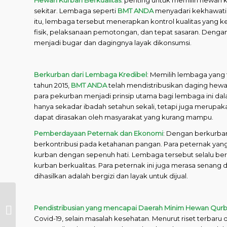
sekitar. Lembaga seperti
BMT ANDA
menyadari kekhawatir
itu, lembaga tersebut menerapkan kontrol kualitas yang 
fisik, pelaksanaan pemotongan, dan tepat sasaran. Denga
menjadi bugar dan dagingnya layak dikonsumsi.
Berkurban dari Lembaga Kredibel
: Memilih lembaga yang
tahun 2015,
BMT ANDA
telah mendistribusikan daging hew
para pekurban menjadi prinsip utama bagi lembaga ini d
hanya sekadar ibadah setahun sekali, tetapi juga merupa
dapat dirasakan oleh masyarakat yang kurang mampu.
Pemberdayaan Peternak dan Ekonomi
: Dengan berkurban
berkontribusi pada ketahanan pangan. Para peternak y
kurban dengan sepenuh hati. Lembaga tersebut selalu b
kurban berkualitas. Para peternak ini juga merasa senan
dihasilkan adalah bergizi dan layak untuk dijual.
Hukum Ibadah
Qurban dalam
Pendistribusian yang mencapai Daerah Minim Hewan Qur
Agama Islam: Dalil
Covid-19, selain masalah kesehatan. Menurut riset terbaru d