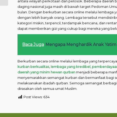
dari Al-Qur’an dan
antara wilayah perkotaan dan pelosok. Beberapa daerah b
Hadit...
daging nasional juga masih di bawah target Pedoman Umum G
bulan. Dengan berkurban secara online melalui lembaga y
dengan lebih banyak orang. Lembaga tersebut mendistrib
kategori miskin, terpencil, terdampak bencana, dan rent
dapat memberikan gizi yang cukup bagi mereka yang bel
Baca Juga
Mengapa Menghardik Anak Yatim 
Berkurban secara online melalui lembaga yang terperca
kurban berkualitas, lembaga yang kredibel, pemberdayaa
daerah yang minim hewan qurban
menjadi beberapa manfa
menyemarakkan semangat kurban dan bermanfaat bagi s
melaksanakan ibadah qurban. Semoga semangat berbagi d
dirasakan oleh semua umat Muslim.
Post Views:
634