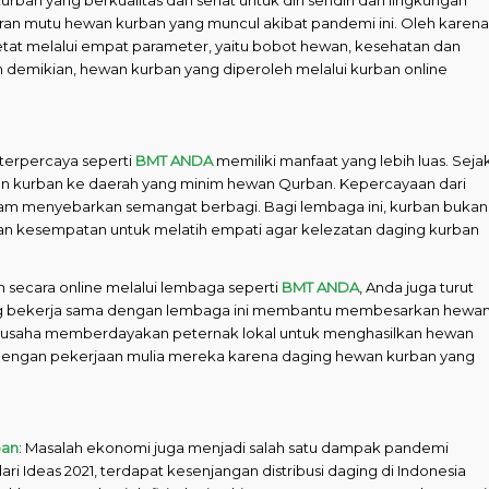
an mutu hewan kurban yang muncul akibat pandemi ini. Oleh karena
ketat melalui empat parameter, yaitu bobot hewan, kesehatan dan
n demikian, hewan kurban yang diperoleh melalui kurban online
 terpercaya seperti
BMT ANDA
memiliki manfaat yang lebih luas. Seja
an kurban ke daerah yang minim hewan Qurban. Kepercayaan dari
alam menyebarkan semangat berbagi. Bagi lembaga ini, kurban bukan
kan kesempatan untuk melatih empati agar kelezatan daging kurban
 secara online melalui lembaga seperti
BMT ANDA
, Anda juga turut
ang bekerja sama dengan lembaga ini membantu membesarkan hewa
erusaha memberdayakan peternak lokal untuk menghasilkan hewan
g dengan pekerjaan mulia mereka karena daging hewan kurban yang
ban
: Masalah ekonomi juga menjadi salah satu dampak pandemi
ari Ideas 2021, terdapat kesenjangan distribusi daging di Indonesia