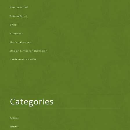
Semua Artikel
Semua Berita
Shop
Simpanan
Undian Koperasi
Undian Simpanan Berhadiah
Zakat Maal LAZ MKU
Categories
Artikel
Berita