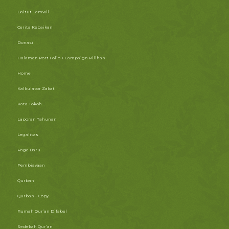
Baitut Tamwil
Cerita Kebaikan
Donasi
Halaman Port Folio + Campaign Pilihan
Home
Kalkulator Zakat
Kata Tokoh
Laporan Tahunan
Legalitas
Page Baru
Pembiayaan
Qurban
Qurban – Copy
Rumah Qur’an Difabel
Sedekah Qur’an