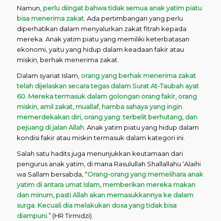
Namun,
perlu diingat bahwa tidak semua anak yatim piatu
bisa menerima zakat
. Ada pertimbangan yang perlu
diperhatikan dalam menyalurkan zakat fitrah kepada
mereka. Anak yatim piatu yang memiliki keterbatasan
ekonomi, yaitu yang hidup dalam keadaan fakir atau
miskin, berhak menerima zakat.
Dalam syariat Islam,
orang yang berhak menerima zakat
telah dijelaskan secara tegas dalam Surat At-Taubah ayat
60. Mereka termasuk dalam golongan orang fakir, orang
miskin, amil zakat, muallaf, hamba sahaya yang ingin
memerdekakan diri, orang yang terbelit berhutang, dan
pejuang di jalan Allah
. Anak yatim piatu yang hidup dalam
kondisi fakir atau miskin termasuk dalam kategori ini.
Salah satu hadits juga menunjukkan keutamaan dari
pengurus anak yatim, di mana Rasulullah Shallallahu ‘Alaihi
wa Sallam bersabda, “
Orang-orang yang memelihara anak
yatim di antara umat Islam, memberikan mereka makan
dan minum, pasti Allah akan memasukkannya ke dalam
surga. Kecuali dia melakukan dosa yang tidak bisa
diampuni.”
(HR Tirmidzi)